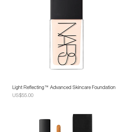
Light Reflecting™ Advanced Skincare Foundation
가격
US$55.00