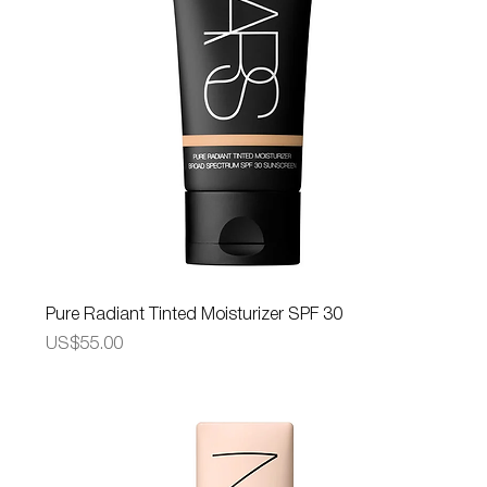
Pure Radiant Tinted Moisturizer SPF 30
가격
US$55.00