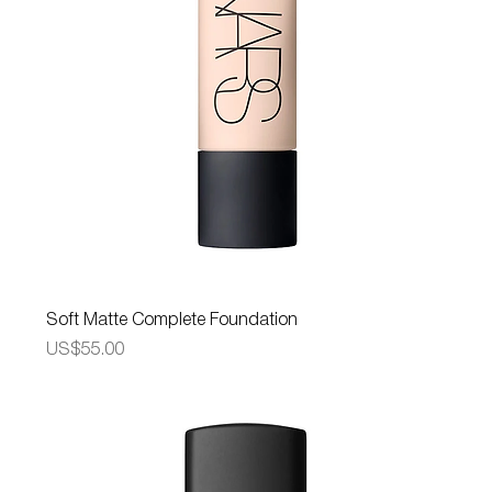
Soft Matte Complete Foundation
가격
US$55.00