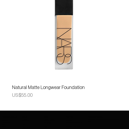
Natural Matte Longwear Foundation
가격
US$55.00
어메이징 코스메틱 소개
제품군
브랜드
연락주세요
최신 정보를 확인하세요
신제품 출시, 특별 할인 혜택 등을 가장 먼저 받아보
회사 소개
스킨케어
저희가 제공하
문의하기
세요.
수출 서비스
charleskay97@naver.co
는 브랜드
기반
직업
m
이벤트
WhatsApp: +82 10 3317
나스
입술 연지
5867