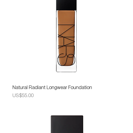
Natural Radiant Longwear Foundation
가격
US$55.00