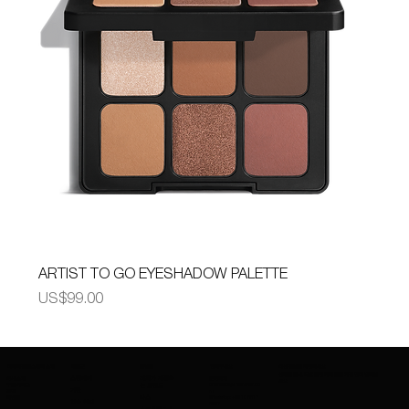
ARTIST TO GO EYESHADOW PALETTE
가격
US$99.00
어메이징 코스메틱 소개
제품군
브랜드
연락주세요
최신 정보를 확인하세요
신제품 출시, 특별 할인 혜택 등을 가장 먼저 받아보
회사 소개
스킨케어
저희가 제공하
문의하기
세요.
수출 서비스
charleskay97@naver.co
는 브랜드
기반
직업
m
이벤트
WhatsApp: +82 10 3317
나스
입술 연지
5867