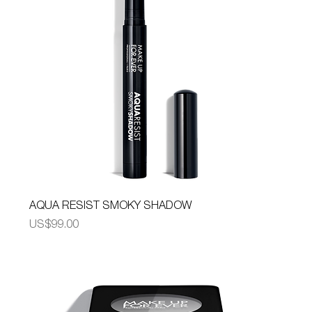
AQUA RESIST SMOKY SHADOW
가격
US$99.00