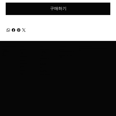
구매하기
어메이징 코스메틱 소개
제품군
브랜드
연락주세요
최신 정보를 확인하세요
신제품 출시, 특별 할인 혜택 등을 가장 먼저 받아보
회사 소개
스킨케어
저희가 제공하
문의하기
세요.
수출 서비스
charleskay97@naver.co
는 브랜드
기반
직업
m
이벤트
WhatsApp: +82 10 3317
나스
입술 연지
5867
스코틀랜드 사
마스카라
람
아이섀도우
메이블린
브러시
겔랑
컨실러
코스알엑스
세제
메이크업포에버