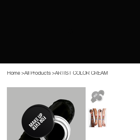
Home
>
All Products
>
ARTIST COLOR CREAM