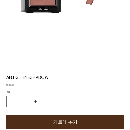
ARTIST EYESHADOW
가
US$99.00
격
수량
카트에 추가