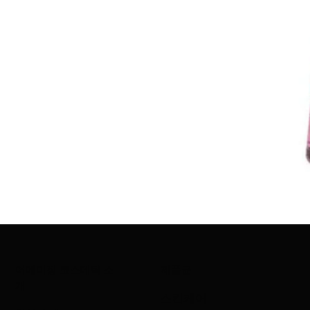
어메이징 코스메틱 소
제품군
개
스킨케어