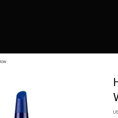
Glow
가
US
격