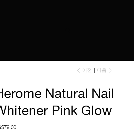
이전
다음
Herome Natural Nail
Whitener Pink Glow
$79.00