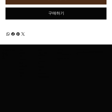
구매하기
어메이징 코스메틱 소개
제품군
브랜드
연락주세요
최신 정보를 확인하세요
신제품 출시, 특별 할인 혜택 등을 가장 먼저 받아보
회사 소개
스킨케어
저희가 제공하
문의하기
세요.
수출 서비스
charleskay97@naver.co
는 브랜드
기반
직업
m
이벤트
WhatsApp: +82 10 3317
나스
입술 연지
5867
스코틀랜드 사
마스카라
람
아이섀도우
메이블린
브러시
겔랑
컨실러
코스알엑스
세제
메이크업포에버