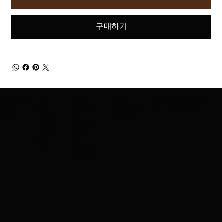
구매하기
어메이징 코스메틱 소개
제품군
브랜드
연락주세요
최신 정보를 확인하세요
신제품 출시, 특별 할인 혜택 등을 가장 먼저 받아보
회사 소개
스킨케어
저희가 제공하
문의하기
세요.
수출 서비스
charleskay97@naver.co
는 브랜드
기반
직업
m
이벤트
WhatsApp: +82 10 3317
나스
입술 연지
5867
스코틀랜드 사
마스카라
람
아이섀도우
메이블린
브러시
겔랑
컨실러
코스알엑스
세제
메이크업포에버