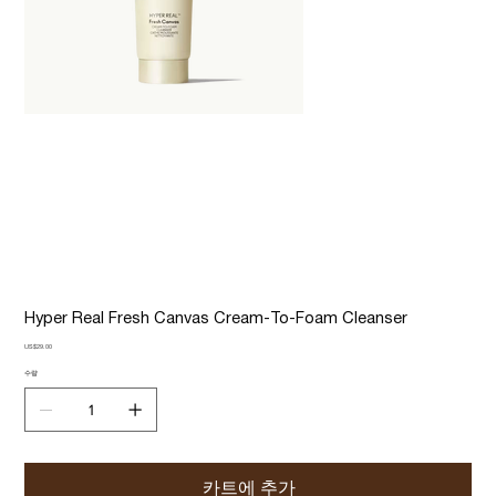
Hyper Real Fresh Canvas Cream-To-Foam Cleanser
가
US$29.00
격
수량
카트에 추가