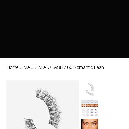
Home
>
MAC
>
M·A·C LASH / 80 Romantic Lash