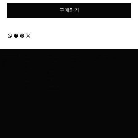
구매하기
어메이징 코스메틱 소개
제품군
브랜드
연락주세요
최신 정보를 확인하세요
신제품 출시, 특별 할인 혜택 등을 가장 먼저 받아보
회사 소개
스킨케어
저희가 제공하
문의하기
세요.
수출 서비스
charleskay97@naver.co
는 브랜드
기반
직업
m
이벤트
WhatsApp: +82 10 3317
나스
입술 연지
5867
스코틀랜드 사
마스카라
람
아이섀도우
메이블린
브러시
겔랑
컨실러
코스알엑스
세제
메이크업포에버