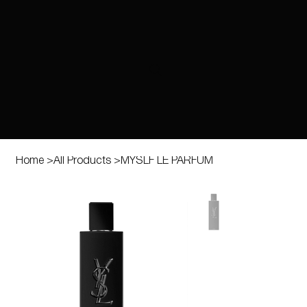
Home
>
All Products
>
MYSLF LE PARFUM