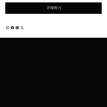
구매하기
어메이징 코스메틱 소개
제품군
브랜드
연락주세요
최신 정보를 확인하세요
신제품 출시, 특별 할인 혜택 등을 가장 먼저 받아보
회사 소개
스킨케어
저희가 제공하
문의하기
세요.
수출 서비스
charleskay97@naver.co
는 브랜드
기반
직업
m
이벤트
WhatsApp: +82 10 3317
나스
입술 연지
5867
스코틀랜드 사
마스카라
람
아이섀도우
메이블린
브러시
겔랑
컨실러
코스알엑스
세제
메이크업포에버