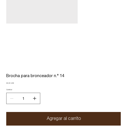
Brocha para bronceador n.° 14
Precio
29,00 US$
Cantidad
Agregar al carrito