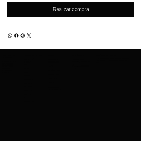
Realizar compra
SOBRE AMAZING
GAMA DE PRODUCTOS
MARCAS
CONTÁCTANOS
MANTÉNGASE INFORMADO
COSMETICS
Entérate antes que nadie de los lanzamientos
PROTECCIÓ
MARCAS QUE
CONTÁCTANOS
de nuevos productos, ofertas exclusivas y mucho
SOBRE NOSOTROS
charleskay97@naver.co
N DE LA
OFRECEMOS
más.
SERVICIOS DE
m
PIEL
EXPORTACIÓN
WhatsApp: +82 10 3317
NARS
CARRERAS
5867
BASE
IMPERMEABLE
PROFESIONALES
EVENTOS
LÁPIZ
MAYBELLINE
LABIAL
GUERRERA
MÁSCARA
COSRX
SOMBRA
DE OJOS
MAQUILLAJE
PARA SIEMPRE
CEPILLOS
OCULTADO
R
LIMPIADOR