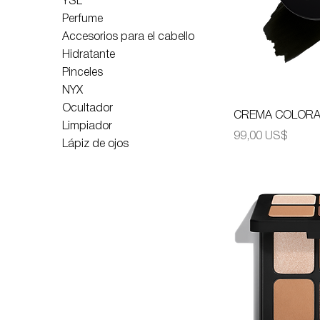
YSL
Perfume
Accesorios para el cabello
Hidratante
Pinceles
NYX
Ocultador
CREMA COLORAN
Limpiador
Precio
99,00 US$
Lápiz de ojos