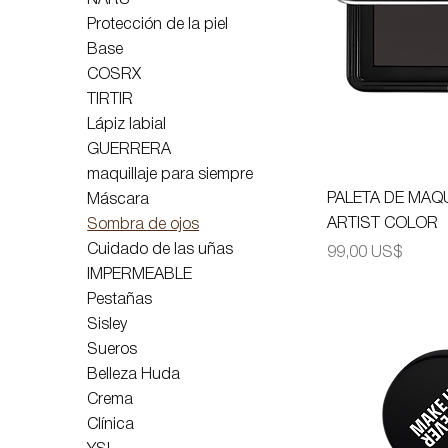
Protección de la piel
Base
COSRX
TIRTIR
Lápiz labial
GUERRERA
maquillaje para siempre
PALETA DE MAQ
Máscara
ARTIST COLOR
Sombra de ojos
Cuidado de las uñas
Precio
99,00 US$
IMPERMEABLE
Pestañas
Sisley
Sueros
Belleza Huda
Crema
Clínica