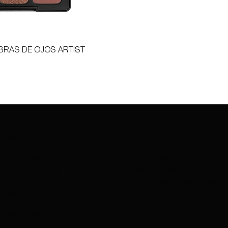
BRAS DE OJOS ARTIST
MARCAS
CONTÁCTANOS
CONTÁCTANOS
MARCAS QUE
charleskay97@naver.com
OFRECEMOS
WhatsApp: +82 10 3317 5867
NARS
IMPERMEABLE