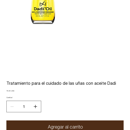
Tratamiento para el cuidado de las uñas con aceite Dadi
Precio
79,00 US$
Cantidad
Agregar al carrito