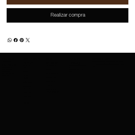
Realizar compra
SOBRE AMAZING
GAMA DE PRODUCTOS
MARCAS
CONTÁCTANOS
MANTÉNGASE INFORMADO
COSMETICS
Entérate antes que nadie de los lanzamientos
PROTECCIÓ
MARCAS QUE
CONTÁCTANOS
de nuevos productos, ofertas exclusivas y mucho
SOBRE NOSOTROS
charleskay97@naver.co
N DE LA
OFRECEMOS
más.
SERVICIOS DE
m
PIEL
EXPORTACIÓN
WhatsApp: +82 10 3317
NARS
CARRERAS
5867
BASE
IMPERMEABLE
PROFESIONALES
EVENTOS
LÁPIZ
MAYBELLINE
LABIAL
GUERRERA
MÁSCARA
COSRX
SOMBRA
DE OJOS
MAQUILLAJE
PARA SIEMPRE
CEPILLOS
OCULTADO
R
LIMPIADOR