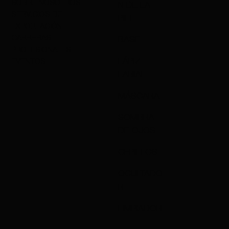
SOBRE NOSOTROS
N DE LA
SERVICIOS DE
PIEL
EXPORTACIÓN
CARRERAS
BASE
PROFESIONALES
LÁPIZ
EVENTOS
LABIAL
MÁSCARA
SOMBRA
DE OJOS
CEPILLOS
OCULTADO
R
LIMPIADOR