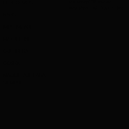
charleskay97@naver.com
OFRECEMOS
WhatsApp: +82 10 3317 5867
NARS
IMPERMEABLE
MAYBELLINE
GUERRERA
COSRX
MAQUILLAJE PARA
SIEMPRE