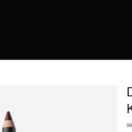
Prec
99