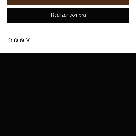
Realizar compra
SOBRE AMAZING
GAMA DE PRODUCTOS
MARCAS
CONTÁCTANOS
MANTÉNGASE INFORMADO
COSMETICS
Entérate antes que nadie de los lanzamientos
PROTECCIÓ
MARCAS QUE
CONTÁCTANOS
de nuevos productos, ofertas exclusivas y mucho
SOBRE NOSOTROS
charleskay97@naver.co
N DE LA
OFRECEMOS
más.
SERVICIOS DE
m
PIEL
EXPORTACIÓN
WhatsApp: +82 10 3317
NARS
CARRERAS
5867
BASE
IMPERMEABLE
PROFESIONALES
EVENTOS
LÁPIZ
MAYBELLINE
LABIAL
GUERRERA
MÁSCARA
COSRX
SOMBRA
DE OJOS
MAQUILLAJE
PARA SIEMPRE
CEPILLOS
OCULTADO
R
LIMPIADOR