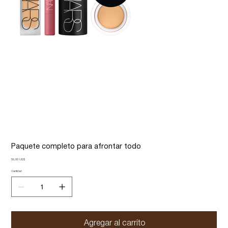
Paquete completo para afrontar todo
Precio
55,00 US$
Cantidad
Agregar al carrito