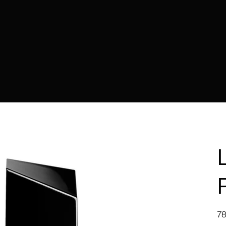
Prec
78