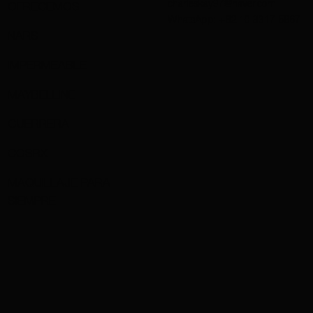
charleskay97@naver.com
OFRECEMOS
WhatsApp: +82 10 3317 5867
NARS
IMPERMEABLE
MAYBELLINE
GUERRERA
COSRX
MAQUILLAJE PARA
SIEMPRE