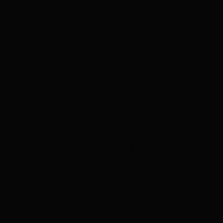
SOBRE NOSOTROS
N DE LA
SERVICIOS DE
PIEL
EXPORTACIÓN
CARRERAS
BASE
PROFESIONALES
LÁPIZ
EVENTOS
LABIAL
MÁSCARA
SOMBRA
DE OJOS
CEPILLOS
OCULTADO
R
LIMPIADOR