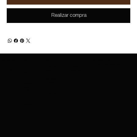
Realizar compra
SOBRE AMAZING
GAMA DE PRODUCTOS
MARCAS
CONTÁCTANOS
MANTÉNGASE INFORMADO
COSMETICS
Entérate antes que nadie de los lanzamientos
PROTECCIÓ
MARCAS QUE
CONTÁCTANOS
de nuevos productos, ofertas exclusivas y mucho
SOBRE NOSOTROS
charleskay97@naver.co
N DE LA
OFRECEMOS
más.
SERVICIOS DE
m
PIEL
EXPORTACIÓN
WhatsApp: +82 10 3317
NARS
CARRERAS
5867
BASE
IMPERMEABLE
PROFESIONALES
EVENTOS
LÁPIZ
MAYBELLINE
LABIAL
GUERRERA
MÁSCARA
COSRX
SOMBRA
DE OJOS
MAQUILLAJE
PARA SIEMPRE
CEPILLOS
OCULTADO
R
LIMPIADOR