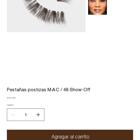
Pestañas postizas M·A·C / 48 Show-Off
Precio
22,00 US$
Cantidad
Agregar al carrito