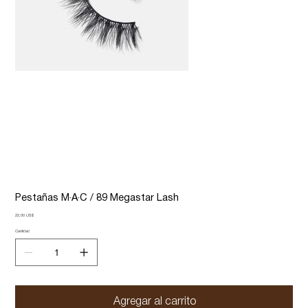
Pestañas M·A·C / 89 Megastar Lash
Precio
22,00 US$
Cantidad
Agregar al carrito