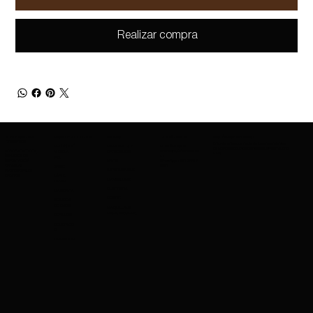
Realizar compra
SOBRE AMAZING
GAMA DE PRODUCTOS
MARCAS
CONTÁCTANOS
MANTÉNGASE INFORMADO
COSMETICS
Entérate antes que nadie de los lanzamientos
PROTECCIÓ
MARCAS QUE
CONTÁCTANOS
de nuevos productos, ofertas exclusivas y mucho
SOBRE NOSOTROS
charleskay97@naver.co
N DE LA
OFRECEMOS
más.
SERVICIOS DE
m
PIEL
EXPORTACIÓN
WhatsApp: +82 10 3317
NARS
CARRERAS
5867
BASE
IMPERMEABLE
PROFESIONALES
EVENTOS
LÁPIZ
MAYBELLINE
LABIAL
GUERRERA
MÁSCARA
COSRX
SOMBRA
DE OJOS
MAQUILLAJE
PARA SIEMPRE
CEPILLOS
OCULTADO
R
LIMPIADOR