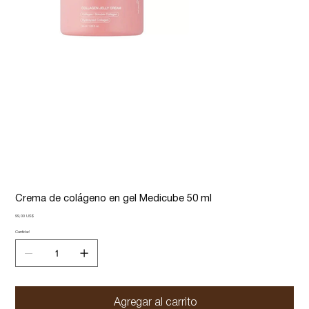
Crema de colágeno en gel Medicube 50 ml
Precio
99,00 US$
Cantidad
Agregar al carrito