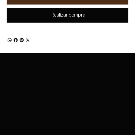
Realizar compra
SOBRE AMAZING
GAMA DE PRODUCTOS
MARCAS
CONTÁCTANOS
MANTÉNGASE INFORMADO
COSMETICS
Entérate antes que nadie de los lanzamientos
PROTECCIÓ
MARCAS QUE
CONTÁCTANOS
de nuevos productos, ofertas exclusivas y mucho
SOBRE NOSOTROS
charleskay97@naver.co
N DE LA
OFRECEMOS
más.
SERVICIOS DE
m
PIEL
EXPORTACIÓN
WhatsApp: +82 10 3317
NARS
CARRERAS
5867
BASE
IMPERMEABLE
PROFESIONALES
EVENTOS
LÁPIZ
MAYBELLINE
LABIAL
GUERRERA
MÁSCARA
COSRX
SOMBRA
DE OJOS
MAQUILLAJE
PARA SIEMPRE
CEPILLOS
OCULTADO
R
LIMPIADOR