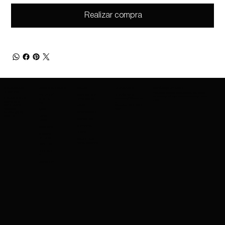
Realizar compra
SOBRE AMAZING
GAMA DE PRODUCTOS
MARCAS
CONTÁCTANOS
MANTÉNGASE INFORMADO
COSMETICS
Entérate antes que nadie de los lanzamientos
PROTECCIÓ
MARCAS QUE
CONTÁCTANOS
de nuevos productos, ofertas exclusivas y mucho
SOBRE NOSOTROS
charleskay97@naver.co
N DE LA
OFRECEMOS
más.
SERVICIOS DE
m
PIEL
EXPORTACIÓN
WhatsApp: +82 10 3317
NARS
CARRERAS
5867
BASE
IMPERMEABLE
PROFESIONALES
EVENTOS
LÁPIZ
MAYBELLINE
LABIAL
GUERRERA
MÁSCARA
COSRX
SOMBRA
DE OJOS
MAQUILLAJE
PARA SIEMPRE
CEPILLOS
OCULTADO
R
LIMPIADOR