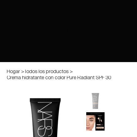
Hogar
>
Todos los productos
>
Crema hidratante con color Pure Radiant SPF 30