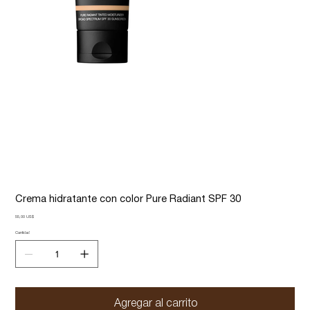
Crema hidratante con color Pure Radiant SPF 30
Precio
55,00 US$
Cantidad
Agregar al carrito