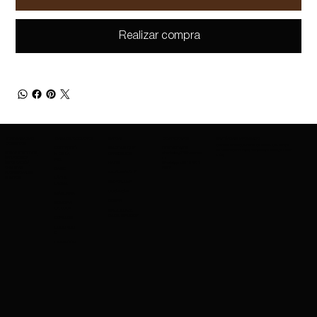
Realizar compra
SOBRE AMAZING
GAMA DE PRODUCTOS
MARCAS
CONTÁCTANOS
MANTÉNGASE INFORMADO
COSMETICS
Entérate antes que nadie de los lanzamientos
PROTECCIÓ
MARCAS QUE
CONTÁCTANOS
de nuevos productos, ofertas exclusivas y mucho
SOBRE NOSOTROS
charleskay97@naver.co
N DE LA
OFRECEMOS
más.
SERVICIOS DE
m
PIEL
EXPORTACIÓN
WhatsApp: +82 10 3317
NARS
CARRERAS
5867
BASE
IMPERMEABLE
PROFESIONALES
EVENTOS
LÁPIZ
MAYBELLINE
LABIAL
GUERRERA
MÁSCARA
COSRX
SOMBRA
DE OJOS
MAQUILLAJE
PARA SIEMPRE
CEPILLOS
OCULTADO
R
LIMPIADOR