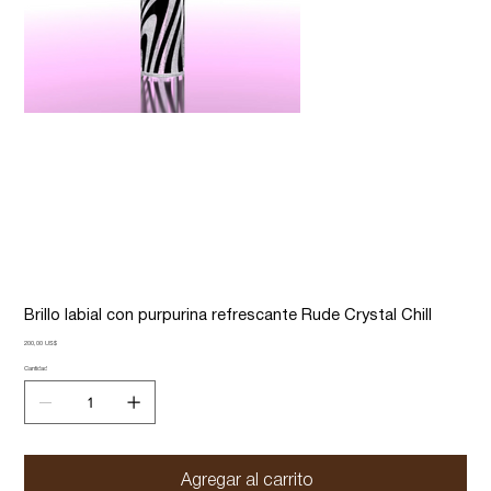
Brillo labial con purpurina refrescante Rude Crystal Chill
Precio
200,00 US$
Cantidad
Agregar al carrito