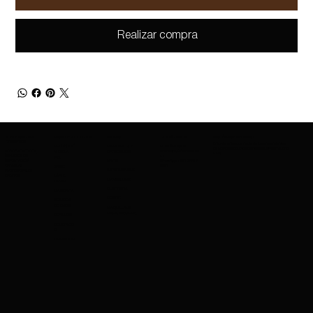
Realizar compra
SOBRE AMAZING
GAMA DE PRODUCTOS
MARCAS
CONTÁCTANOS
MANTÉNGASE INFORMADO
COSMETICS
Entérate antes que nadie de los lanzamientos
PROTECCIÓ
MARCAS QUE
CONTÁCTANOS
de nuevos productos, ofertas exclusivas y mucho
SOBRE NOSOTROS
charleskay97@naver.co
N DE LA
OFRECEMOS
más.
SERVICIOS DE
m
PIEL
EXPORTACIÓN
WhatsApp: +82 10 3317
NARS
CARRERAS
5867
BASE
IMPERMEABLE
PROFESIONALES
EVENTOS
LÁPIZ
MAYBELLINE
LABIAL
GUERRERA
MÁSCARA
COSRX
SOMBRA
DE OJOS
MAQUILLAJE
PARA SIEMPRE
CEPILLOS
OCULTADO
R
LIMPIADOR