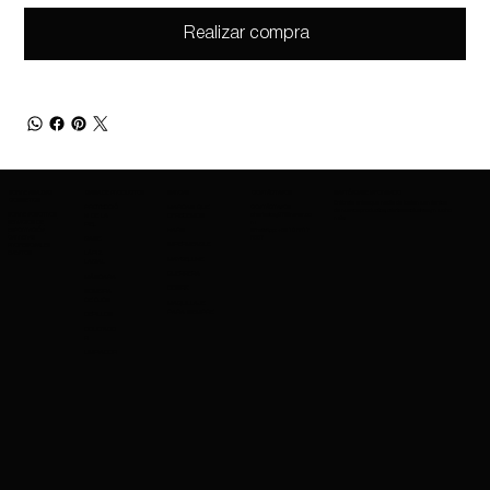
Realizar compra
SOBRE AMAZING
GAMA DE PRODUCTOS
MARCAS
CONTÁCTANOS
MANTÉNGASE INFORMADO
COSMETICS
Entérate antes que nadie de los lanzamientos
PROTECCIÓ
MARCAS QUE
CONTÁCTANOS
de nuevos productos, ofertas exclusivas y mucho
SOBRE NOSOTROS
charleskay97@naver.co
N DE LA
OFRECEMOS
más.
SERVICIOS DE
m
PIEL
EXPORTACIÓN
WhatsApp: +82 10 3317
NARS
CARRERAS
5867
BASE
IMPERMEABLE
PROFESIONALES
EVENTOS
LÁPIZ
MAYBELLINE
LABIAL
GUERRERA
MÁSCARA
COSRX
SOMBRA
DE OJOS
MAQUILLAJE
PARA SIEMPRE
CEPILLOS
OCULTADO
R
LIMPIADOR