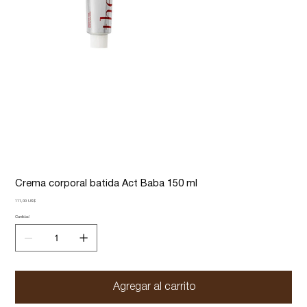
Crema corporal batida Act Baba 150 ml
Precio
111,00 US$
Cantidad
Agregar al carrito