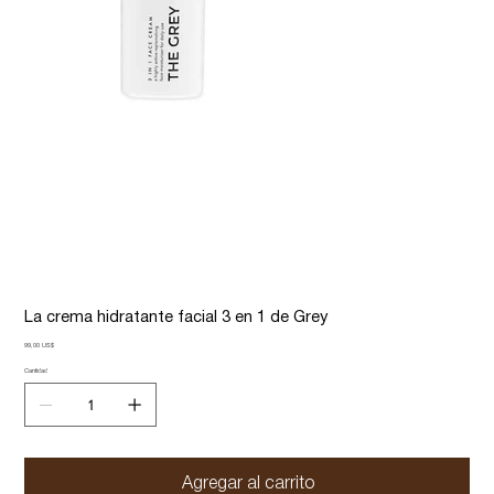
La crema hidratante facial 3 en 1 de Grey
Precio
99,00 US$
Cantidad
Agregar al carrito