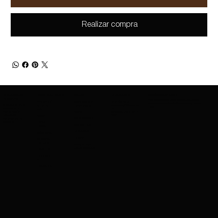
Realizar compra
SOBRE AMAZING
GAMA DE PRODUCTOS
MARCAS
CONTÁCTANOS
MANTÉNGASE INFORMADO
COSMETICS
Entérate antes que nadie de los lanzamientos
PROTECCIÓ
MARCAS QUE
CONTÁCTANOS
de nuevos productos, ofertas exclusivas y mucho
SOBRE NOSOTROS
charleskay97@naver.co
N DE LA
OFRECEMOS
más.
SERVICIOS DE
m
PIEL
EXPORTACIÓN
WhatsApp: +82 10 3317
NARS
CARRERAS
5867
BASE
IMPERMEABLE
PROFESIONALES
EVENTOS
LÁPIZ
MAYBELLINE
LABIAL
GUERRERA
MÁSCARA
COSRX
SOMBRA
DE OJOS
MAQUILLAJE
PARA SIEMPRE
CEPILLOS
OCULTADO
R
LIMPIADOR