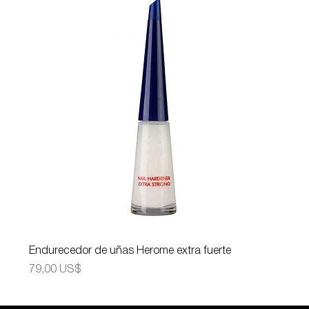
Endurecedor de uñas Herome extra fuerte
Precio
79,00 US$