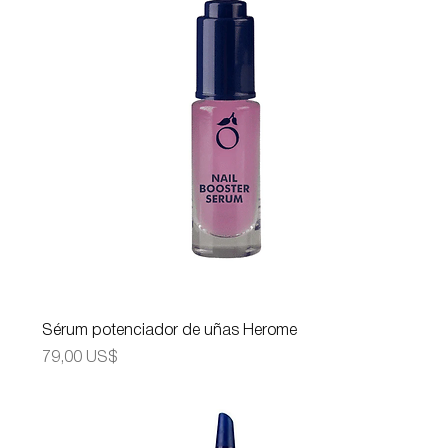
Sérum potenciador de uñas Herome
Precio
79,00 US$