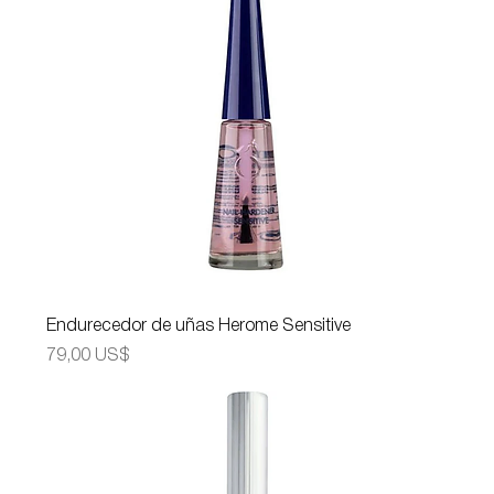
Endurecedor de uñas Herome Sensitive
Precio
79,00 US$