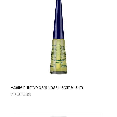
Aceite nutritivo para uñas Herome 10 ml
Precio
79,00 US$