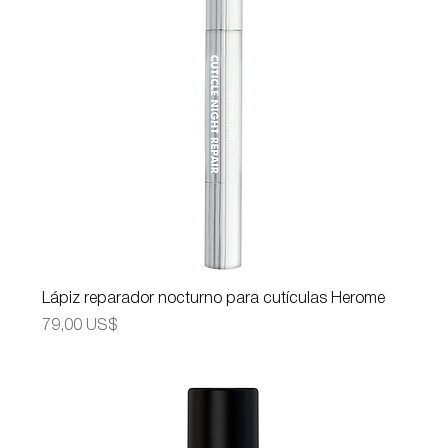
Lápiz reparador nocturno para cutículas Herome
Precio
79,00 US$