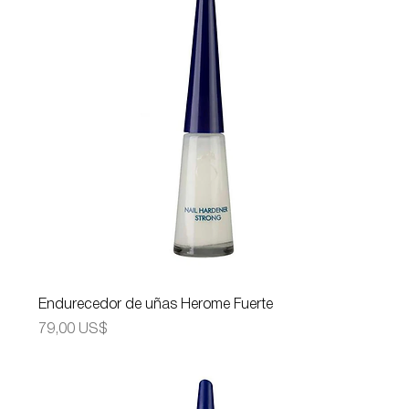
Endurecedor de uñas Herome Fuerte
Precio
79,00 US$