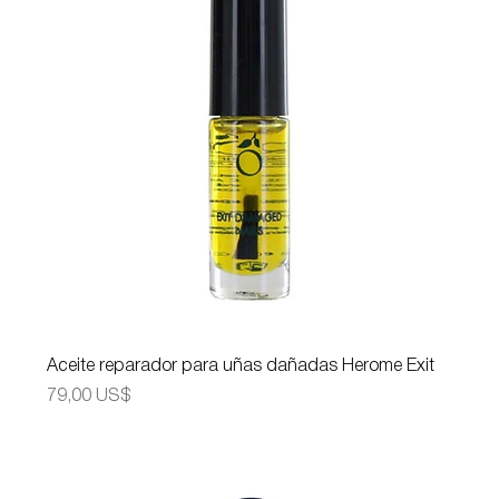
Aceite reparador para uñas dañadas Herome Exit
Precio
79,00 US$